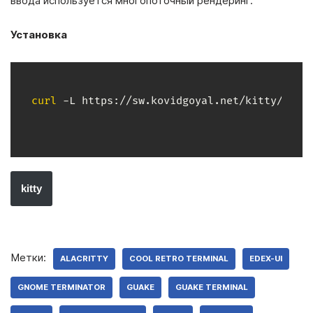
ввода используется многопоточный рендеринг.
Установка
curl
 -L https://sw.kovidgoyal.net/kitty/inst
kitty
Метки:
ALACRITTY
COOL RETRO TERMINAL
EDEX-UI
GNOME TERMINATOR
GUAKE
GUAKE TERMINAL