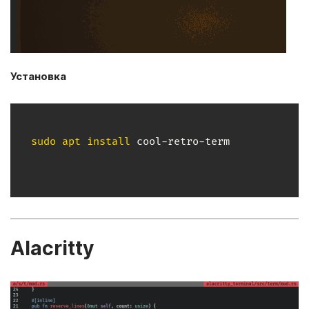
Установка
sudo
apt
install
 cool-retro-term
Alacritty