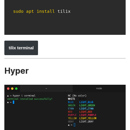
sudo
apt
install
tilix terminal
Hyper