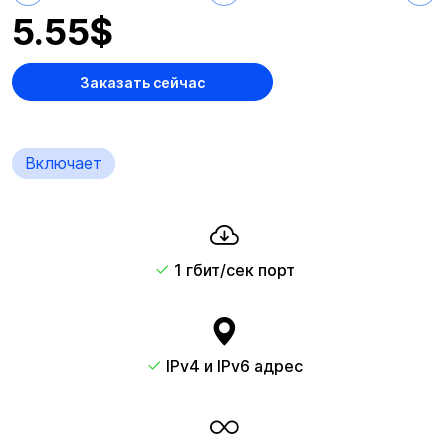
5.55
$
Заказать сейчас
Включает
1 гбит/сек порт
IPv4 и IPv6 адрес