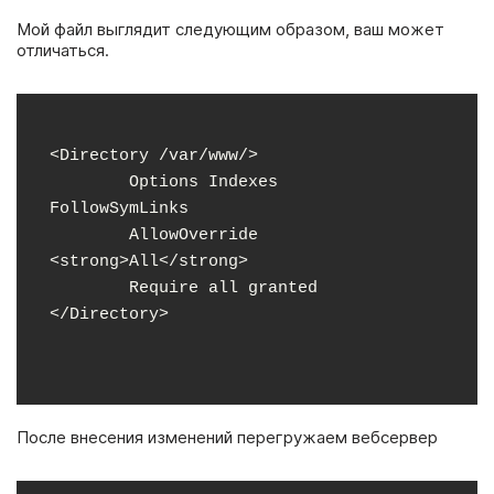
Мой файл выглядит следующим образом, ваш может
отличаться.
<Directory /var/www/>

        Options Indexes 
FollowSymLinks

        AllowOverride 
<strong>All</strong>

        Require all granted

После внесения изменений перегружаем вебсервер