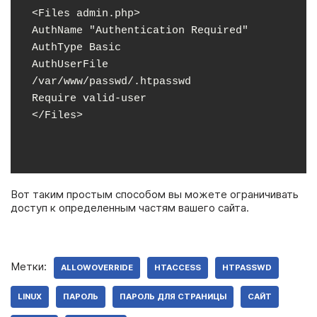
<Files admin.php>

AuthName "Authentication Required"

AuthType Basic

AuthUserFile 
/var/www/passwd/.htpasswd

Require valid-user

</Files>
Вот таким простым способом вы можете ограничивать
доступ к определенным частям вашего сайта.
Метки:
ALLOWOVERRIDE
HTACCESS
HTPASSWD
LINUX
ПАРОЛЬ
ПАРОЛЬ ДЛЯ СТРАНИЦЫ
САЙТ