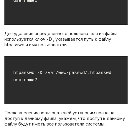
username2
Для удаления определенного пользователя из файла
используется ключ
-D
, указывается путь к файлу
htpasswd и имя пользователя.
htpasswd -D /var/www/passwd/.htpasswd 
username2
После внесения пользователей установим права на
доступ к данному файла, укажем, что доступ к данному
файлу будут иметь все пользователи системы.