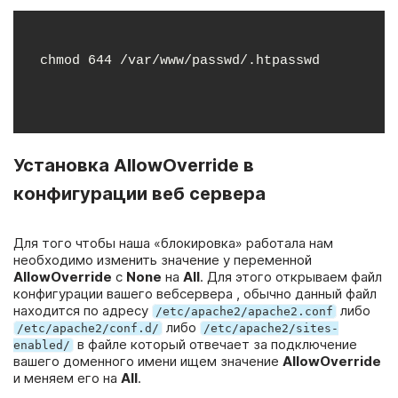
chmod 644 /var/www/passwd/.htpasswd
Установка AllowOverride в
конфигурации веб сервера
Для того чтобы наша «блокировка» работала нам
необходимо изменить значение у переменной
AllowOverride
с
None
на
All
. Для этого открываем файл
конфигурации вашего вебсервера , обычно данный файл
находится по адресу
либо
/etc/apache2/apache2.conf
либо
/etc/apache2/conf.d/
/etc/apache2/sites-
в файле который отвечает за подключение
enabled/
вашего доменного имени ищем значение
AllowOverride
и меняем его на
All
.