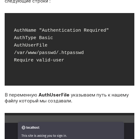
следующие строки :
AuthName "Authentication Required"

AuthType Basic

AuthUserFile 
/var/www/passwd/.htpasswd

Require valid-user
В переменную
AuthUserFile
указываем путь к нашему
файлу который мы создавали.