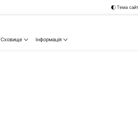
Тема сай
Сховище
Інформація
льні сервери в Сло
сервери у Братиславі стануть чудовим фундаментом для п