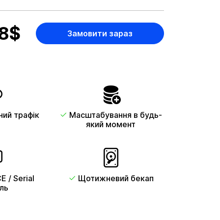
8
$
Замовити зараз
ий трафік
Масштабування в будь-
який момент
E / Serial
Щотижневий бекап
ль