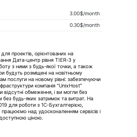
3.00$/month
0.30$/month
для проектів, орієнтованих на
ання Дата-центр рівня TIER-3 у
оту з ними з будь-якої точки, а також
ери будуть розміщені на новітньому
м послуги на новому рівні: забезпечуючи
нфраструктури компанія “UnixHost”
 відсутні обмеження, і ви могли без
 без будь-яких затримок та витрат. На
19 для роботи з 1C-Бухгалтерією,
о працюємо над удосконаленням сервісів і
а доступною ціною.