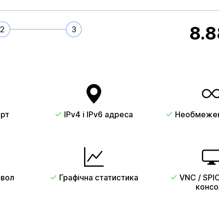
8.8
2
3
орт
IPv4 i IPv6 адреса
Необмежен
рвол
Графічна статистика
VNC / SPIC
консо