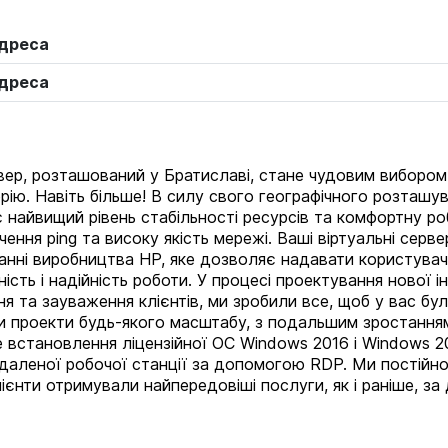
адреса
адреса
ер, розташований у Братиславі, стане чудовим вибором 
ію. Навіть більше! В силу свого географічного розташув
 найвищий рівень стабільності ресурсів та комфортну роб
ачення ping та високу якість мережі. Ваші віртуальні серв
нні виробництва HP, яке дозволяє надавати користувача
сть і надійність роботи. У процесі проектування нової і
 та зауваження клієнтів, ми зробили все, щоб у вас були
и проекти будь-якого масштабу, з подальшим зростанням
встановлення ліцензійної ОС Windows 2016 і Windows 20
ддаленої робочої станції за допомогою RDP. Ми постійн
ієнти отримували найпередовіші послуги, як і раніше, з