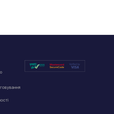
ію
говування
ності