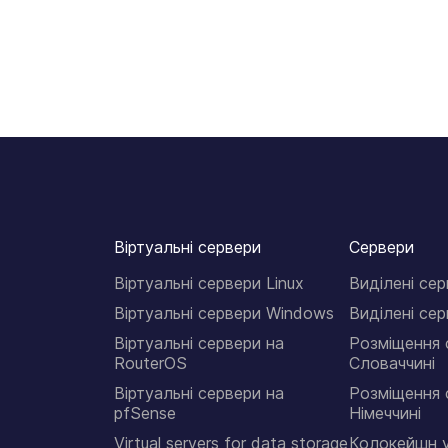
Віртуальні сервери
Сервери
Віртуальні сервери Linux
Виділені сер
Віртуальні сервери Windows
Виділені сер
Віртуальні сервери на
Розміщення 
RouterOS
Словаччині
Віртуальні сервери на
Розміщення 
pfSense
Німеччині
Virtual servers for data storage
Колокейшн у