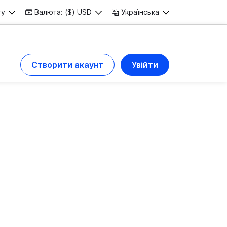
ту
Валюта: ($) USD
Українська
Створити акаунт
Увійти
ваччині
роекту будь-якого масштабу.