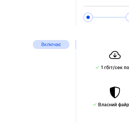
Включає
1 гбіт/сек п
Власний фай