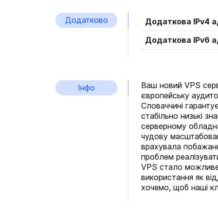
Додатково
Додаткова IPv4 
Додаткова IPv6 
Ваш новий VPS серв
Інфо
європейську аудитор
Словаччині гарантує
стабільно низькі зн
серверному обладна
чудову масштабовані
врахувала побажання
проблем реалізуват
VPS стало можливе 
використання як ві
хочемо, щоб наші кл