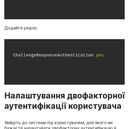
Додайте рядок:
ChallengeResponseAuthentication 
yes
Налаштування двофакторної
аутентифікації користувача
Увійдіть до системи під користувачем, для якого ви
бажаєте налаштувати двофакторну аутентифікацію в