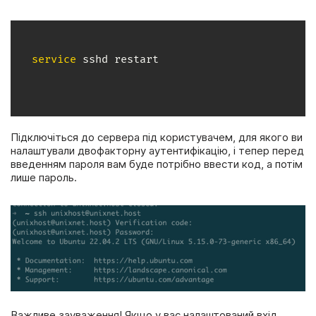
service
 sshd restart
Підключіться до сервера під користувачем, для якого ви
налаштували двофакторну аутентифікацію, і тепер перед
введенням пароля вам буде потрібно ввести код, а потім
лише пароль.
Важливе зауваження! Якщо у вас налаштований вхід