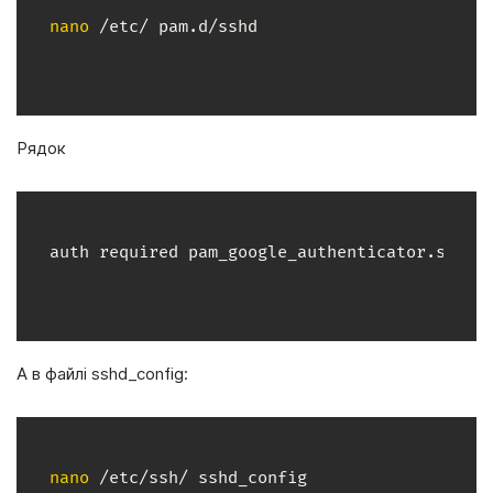
nano
 /etc/ pam.d/sshd
Рядок
auth required pam_google_authenticator.so
А в файлі sshd_config:
nano
 /etc/ssh/ sshd_config